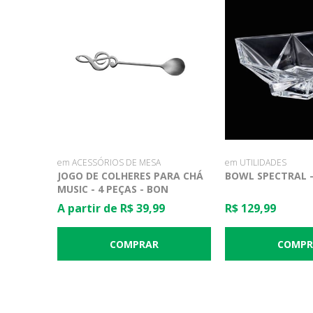
em ACESSÓRIOS DE MESA
em UTILIDADES
JOGO DE COLHERES PARA CHÁ
BOWL SPECTRAL 
MUSIC - 4 PEÇAS - BON
GOURMET
A partir de R$ 39,99
R$ 129,99