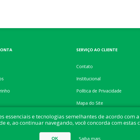
CONTA
SERVIÇO AO CLIENTE
Contato
os
Institucional
rinho
Política de Privacidade
Mapa do Site
es essenciais e tecnologias semelhantes de acordo com a 
de e, ao continuar navegando, você concorda com estas 
do com:
nopCommerce
Direitos autorais © 2026 Button Shop. Todos direitos
Saiba mais
OK