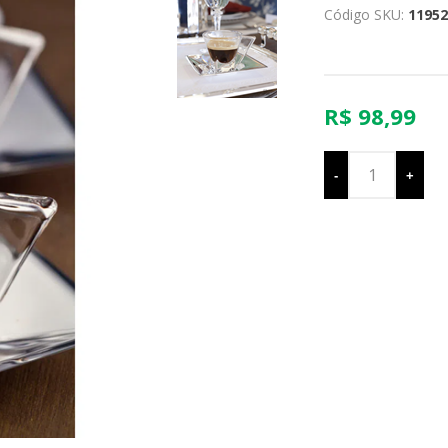
Código SKU:
11952
R$ 98,99
-
+