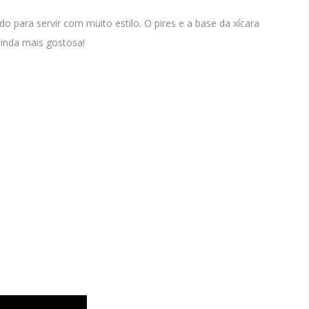
 para servir com muito estilo. O pires e a base da xícara
ainda mais gostosa!