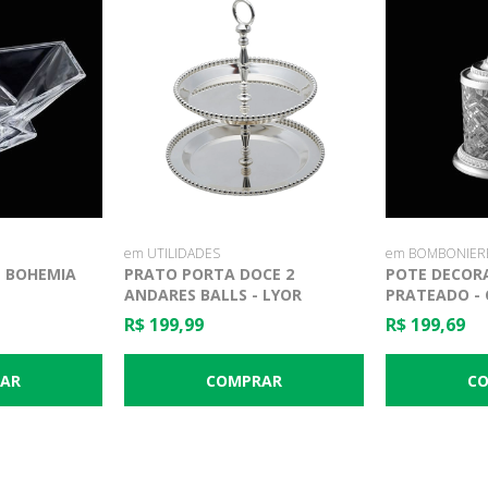
em UTILIDADES
em BOMBONIER
- BOHEMIA
PRATO PORTA DOCE 2
POTE DECOR
ANDARES BALLS - LYOR
PRATEADO - 
- 12,5 X 18,5
R$ 199,99
R$ 199,69