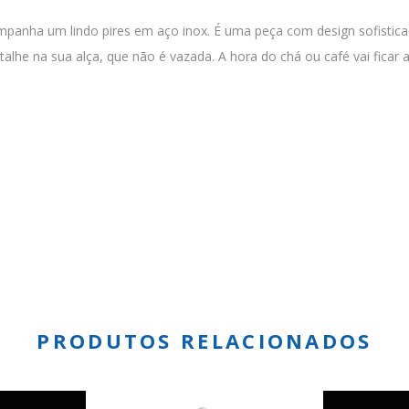
panha um lindo pires em aço inox. É uma peça com design sofisticado
e na sua alça, que não é vazada. A hora do chá ou café vai ficar 
PRODUTOS RELACIONADOS