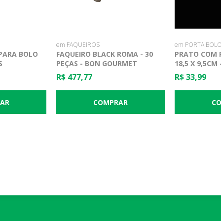
em FAQUEIROS
em PORTA BOLO
 PARA BOLO
FAQUEIRO BLACK ROMA - 30
PRATO COM P
S
PEÇAS - BON GOURMET
18,5 X 9,5CM 
R$ 477,77
R$ 33,99