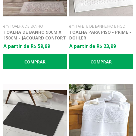
em TOALHA DE BANHO
em TAPETE DE BANHEIRO E PISO
TOALHA DE BANHO 90CM X
TOALHA PARA PISO - PRIME -
150CM - JACQUARD CONFORT
DOHLER
FJ-6509 - DOHLER
A partir de R$ 59,99
A partir de R$ 23,99