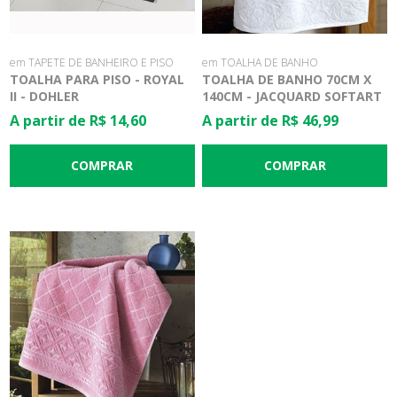
em TAPETE DE BANHEIRO E PISO
em TOALHA DE BANHO
TOALHA PARA PISO - ROYAL
TOALHA DE BANHO 70CM X
II - DOHLER
140CM - JACQUARD SOFTART
FJ-6650 - DOHLER
A partir de R$ 14,60
A partir de R$ 46,99