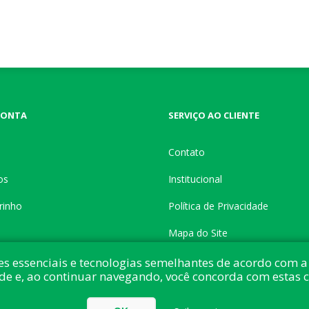
CONTA
SERVIÇO AO CLIENTE
Contato
os
Institucional
rinho
Política de Privacidade
Mapa do Site
es essenciais e tecnologias semelhantes de acordo com a 
de e, ao continuar navegando, você concorda com estas 
do com:
nopCommerce
Direitos autorais © 2026 Button Shop. Todos direitos