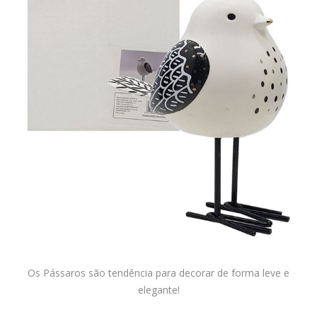
Os Pássaros são tendência para decorar de forma leve e
elegante!