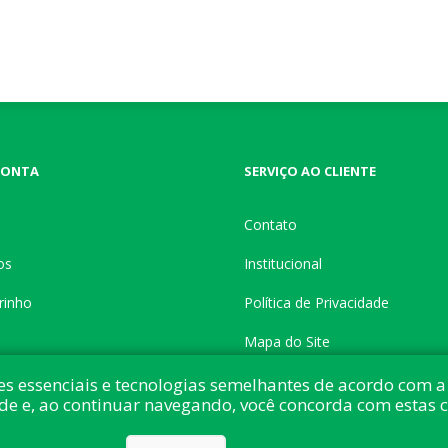
CONTA
SERVIÇO AO CLIENTE
Contato
os
Institucional
rinho
Política de Privacidade
Mapa do Site
es essenciais e tecnologias semelhantes de acordo com a 
de e, ao continuar navegando, você concorda com estas 
do com:
nopCommerce
Direitos autorais © 2026 Button Shop. Todos direitos