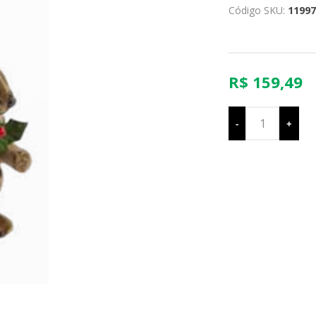
Código SKU:
11997
R$ 159,49
-
+