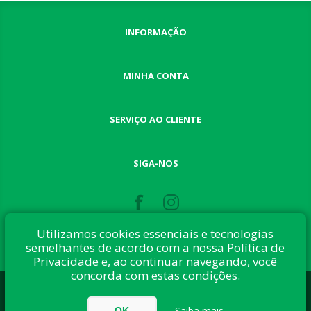
INFORMAÇÃO
MINHA CONTA
SERVIÇO AO CLIENTE
SIGA-NOS
Utilizamos cookies essenciais e tecnologias
semelhantes de acordo com a nossa Política de
Privacidade e, ao continuar navegando, você
concorda com estas condições.
Desenvolvido com:
nopCommerce
Direitos autorais © 2026 Button Shop. Todos direitos reservados.
Saiba mais
OK