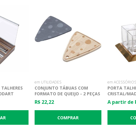
em UTILIDADES
em ACESSÓRIOS
 TALHERES
CONJUNTO TÁBUAS COM
PORTA TALH
ODART
FORMATO DE QUEIJO - 2 PEÇAS
CRISTAL/MAD
- LYOR
WOODART
R$ 22,22
A partir de 