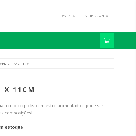
REGISTRAR
MINHA CONTA
MENTO - 22 X 11CM
2 X 11CM
a tem o corpo liso em estilo acimentado e pode ser
sas composições!
m estoque