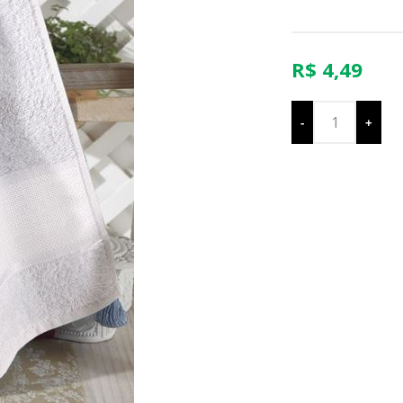
R$ 4,49
-
+