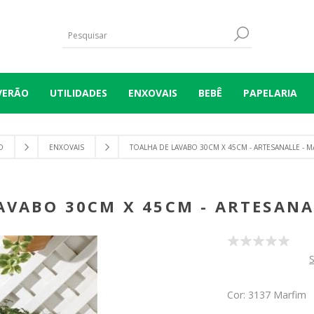
VERÃO
UTILIDADES
ENXOVAIS
BEBÊ
PAPELARIA
O
ENXOVAIS
TOALHA DE LAVABO 30CM X 45CM - ARTESANALLE - M
AVABO 30CM X 45CM - ARTESANA
S
Cor: 3137 Marfim