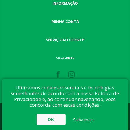
INFORMAÇÃO
MINHA CONTA
SERVIÇO AO CLIENTE
SIGA-NOS
Utilizamos cookies essenciais e tecnologias
semelhantes de acordo com a nossa Política de
Privacidade e, ao continuar navegando, você
concorda com estas condições.
Desenvolvido com:
nopCommerce
Direitos autorais © 2026 Button Shop. Todos direitos reservados.
Saiba mais
OK