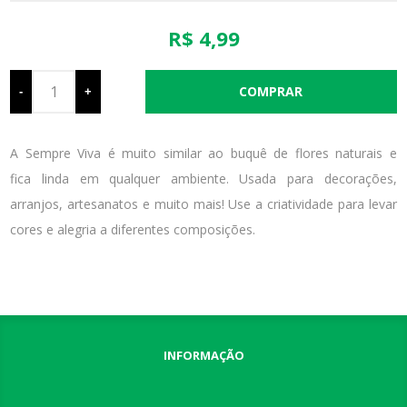
R$ 4,99
-
+
A Sempre Viva é muito similar ao buquê de flores naturais e
fica linda em qualquer ambiente. Usada para decorações,
arranjos, artesanatos e muito mais! Use a criatividade para levar
cores e alegria a diferentes composições.
INFORMAÇÃO