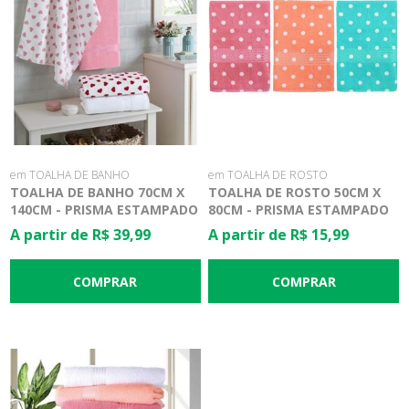
em TOALHA DE BANHO
em TOALHA DE ROSTO
TOALHA DE BANHO 70CM X
TOALHA DE ROSTO 50CM X
140CM - PRISMA ESTAMPADO
80CM - PRISMA ESTAMPADO
AF-1290 - DOHLER
AF-1290 - DOHLER
A partir de R$ 39,99
A partir de R$ 15,99