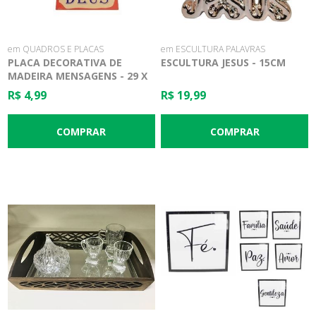
em QUADROS E PLACAS
em ESCULTURA PALAVRAS
PLACA DECORATIVA DE
ESCULTURA JESUS - 15CM
MADEIRA MENSAGENS - 29 X
18CM
R$ 4,99
R$ 19,99