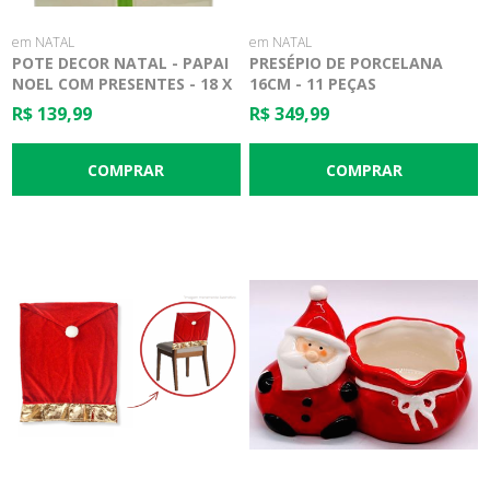
em NATAL
em NATAL
POTE DECOR NATAL - PAPAI
PRESÉPIO DE PORCELANA
NOEL COM PRESENTES - 18 X
16CM - 11 PEÇAS
17 X 27CM
R$ 139,99
R$ 349,99