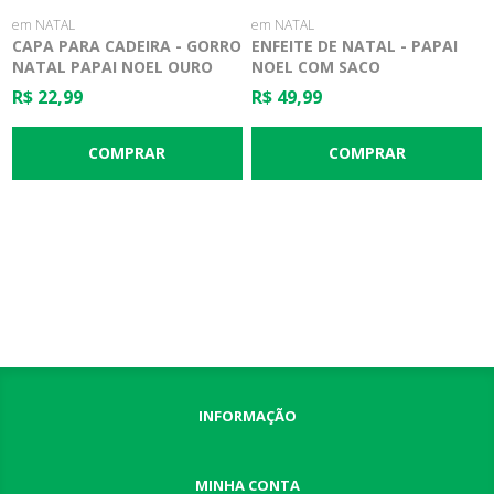
em NATAL
em NATAL
CAPA PARA CADEIRA - GORRO
ENFEITE DE NATAL - PAPAI
NATAL PAPAI NOEL OURO
NOEL COM SACO
R$ 22,99
R$ 49,99
INFORMAÇÃO
MINHA CONTA