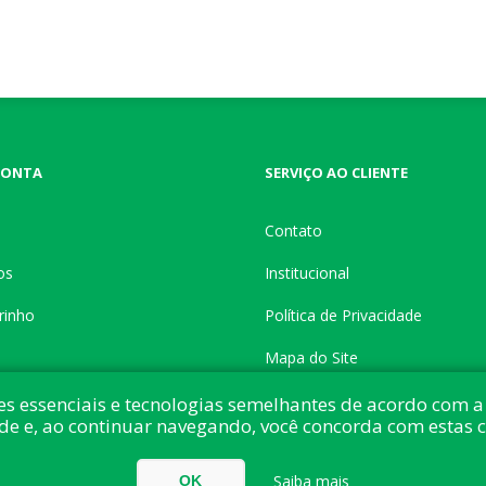
CONTA
SERVIÇO AO CLIENTE
Contato
os
Institucional
rinho
Política de Privacidade
Mapa do Site
es essenciais e tecnologias semelhantes de acordo com a 
de e, ao continuar navegando, você concorda com estas 
do com:
nopCommerce
Direitos autorais © 2026 Button Shop. Todos direitos
Saiba mais
OK