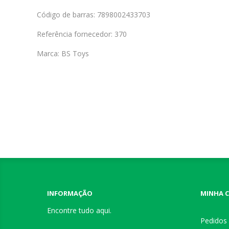
Código de barras: 7898002433703
Referência fornecedor: 370
Marca: BS Toys
INFORMAÇÃO
MINHA 
Encontre tudo aqui.
Pedidos