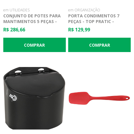
em UTILIDADES
em ORGANIZAÇÃO
CONJUNTO DE POTES PARA
PORTA CONDIMENTOS 7
MANTIMENTOS 5 PEÇAS -
PEÇAS - TOP PRATIC -
SUPREMA - BRINOX
BRINOX
R$ 286,66
R$ 129,99