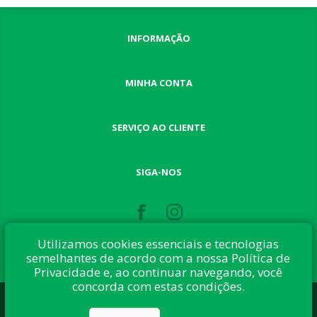
INFORMAÇÃO
MINHA CONTA
SERVIÇO AO CLIENTE
SIGA-NOS
Utilizamos cookies essenciais e tecnologias
semelhantes de acordo com a nossa Política de
Privacidade e, ao continuar navegando, você
concorda com estas condições.
Desenvolvido com:
nopCommerce
Direitos autorais © 2026 Button Shop. Todos direitos reservados.