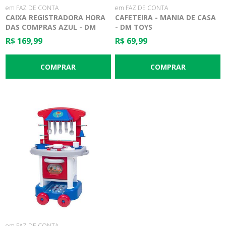
em FAZ DE CONTA
em FAZ DE CONTA
CAIXA REGISTRADORA HORA
CAFETEIRA - MANIA DE CASA
DAS COMPRAS AZUL - DM
- DM TOYS
TOYS
R$ 169,99
R$ 69,99
em FAZ DE CONTA