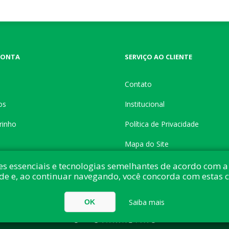
CONTA
SERVIÇO AO CLIENTE
Contato
os
Institucional
rinho
Política de Privacidade
Mapa do Site
es essenciais e tecnologias semelhantes de acordo com a 
de e, ao continuar navegando, você concorda com estas 
do com:
nopCommerce
Direitos autorais © 2026 Button Shop. Todos direitos
Saiba mais
OK