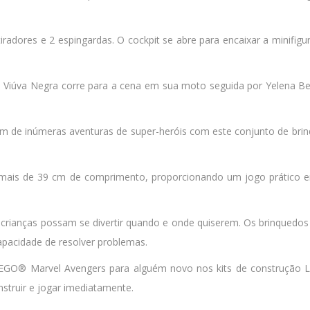
iradores e 2 espingardas. O cockpit se abre para encaixar a minifig
 Viúva Negra corre para a cena em sua moto seguida por Yelena Be
am de inúmeras aventuras de super-heróis com este conjunto de br
 mais de 39 cm de comprimento, proporcionando um jogo prático
s crianças possam se divertir quando e onde quiserem. Os brinquedo
apacidade de resolver problemas.
EGO® Marvel Avengers para alguém novo nos kits de construção L
nstruir e jogar imediatamente.