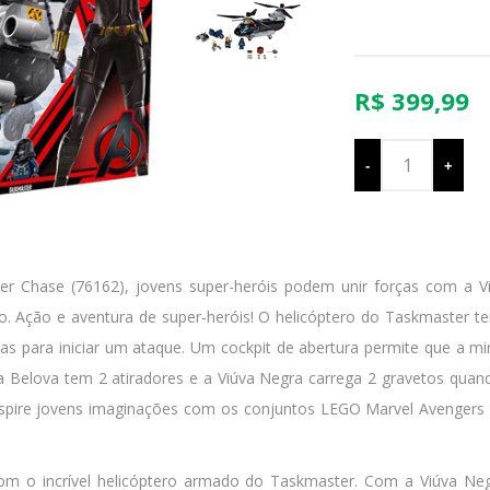
R$ 399,99
-
+
 Chase (76162), jovens super-heróis podem unir forças com a Viú
. Ação e aventura de super-heróis! O helicóptero do Taskmaster tem
ias para iniciar um ataque. Um cockpit de abertura permite que a mi
na Belova tem 2 atiradores e a Viúva Negra carrega 2 gravetos qu
Inspire jovens imaginações com os conjuntos LEGO Marvel Avenger
com o incrível helicóptero armado do Taskmaster. Com a Viúva Neg