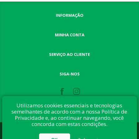
INFORMAÇÃO
MINHA CONTA
SERVIÇO AO CLIENTE
SIGA-NOS
Utilizamos cookies essenciais e tecnologias
semelhantes de acordo com a nossa Política de
Privacidade e, ao continuar navegando, você
concorda com estas condições.
Desenvolvido com:
nopCommerce
Direitos autorais © 2026 Button Shop. Todos direitos reservados.