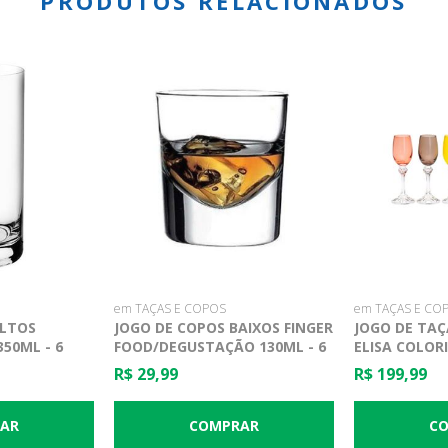
PRODUTOS RELACIONADOS
em TAÇAS E COPOS
em TAÇAS E CO
ALTOS
JOGO DE COPOS BAIXOS FINGER
JOGO DE TAÇ
50ML - 6
FOOD/DEGUSTAÇÃO 130ML - 6
ELISA COLORI
PEÇAS - PASABAHCE
PEÇAS - BOH
R$ 29,99
R$ 199,99