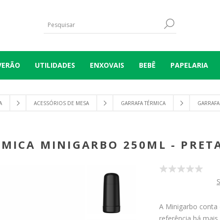
VERÃO
UTILIDADES
ENXOVAIS
BEBÊ
PAPELARIA
A
ACESSÓRIOS DE MESA
GARRAFA TÉRMICA
GARRAFA
MICA MINIGARBO 250ML - PRET
S
A Minigarbo conta 
referência há mai