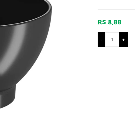
R$ 8,88
-
+