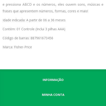
e pressiona ABCD e os números, eles ouvem sons, músicas e
frases que apresentem números, formas, cores e mais!
Idade indicada: A partir de 06 a 36 meses
Contém: 01 Controle (Inclui 3 pilhas AAA)
Código de barras: 887961673456
Marca: Fisher-Price
INFORMAÇÃO
MINHA CONTA