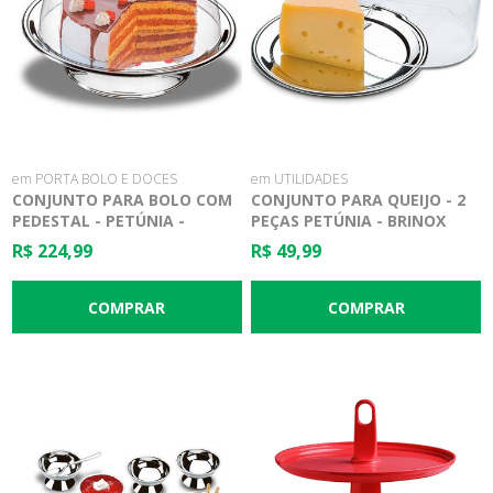
em PORTA BOLO E DOCES
em UTILIDADES
CONJUNTO PARA BOLO COM
CONJUNTO PARA QUEIJO - 2
PEDESTAL - PETÚNIA -
PEÇAS PETÚNIA - BRINOX
BRINOX
R$ 224,99
R$ 49,99