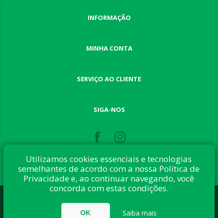
INFORMAÇÃO
MINHA CONTA
SERVIÇO AO CLIENTE
SIGA-NOS
Utilizamos cookies essenciais e tecnologias
semelhantes de acordo com a nossa Política de
Privacidade e, ao continuar navegando, você
concorda com estas condições.
Desenvolvido com:
nopCommerce
Direitos autorais © 2026 Button Shop. Todos direitos reservados.
Saiba mais
OK