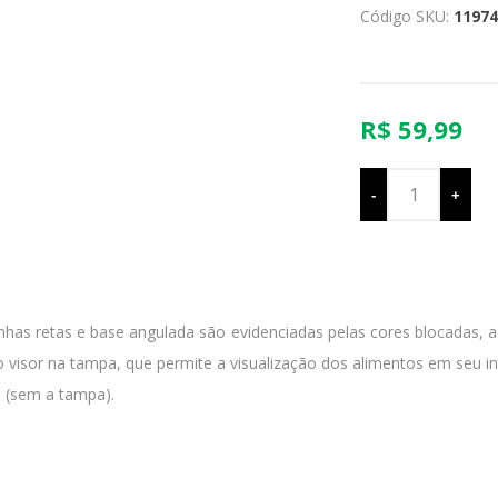
Código SKU:
11974
R$ 59,99
-
+
has retas e base angulada são evidenciadas pelas cores blocadas, a
 visor na tampa, que permite a visualização dos alimentos em seu int
s (sem a tampa).