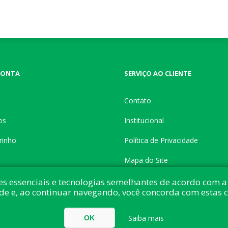
CONTA
SERVIÇO AO CLIENTE
Contato
os
Institucional
rinho
Política de Privacidade
Mapa do Site
es essenciais e tecnologias semelhantes de acordo com a 
de e, ao continuar navegando, você concorda com estas 
do com:
nopCommerce
Direitos autorais © 2026 Button Shop. Todos direitos
Saiba mais
OK