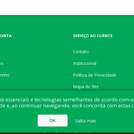
CONTA
SERVIÇO AO CLIENTE
Contato
os
Institucional
rinho
Política de Privacidade
Mapa do Site
es essenciais e tecnologias semelhantes de acordo com a 
de e, ao continuar navegando, você concorda com estas 
do com:
nopCommerce
Direitos autorais © 2026 Button Shop. Todos direitos
Saiba mais
OK