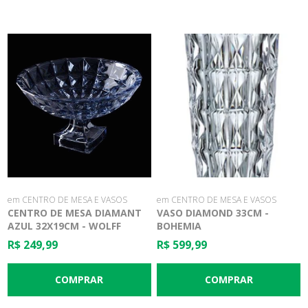
em CENTRO DE MESA E VASOS
em CENTRO DE MESA E VASOS
CENTRO DE MESA DIAMANT
VASO DIAMOND 33CM -
AZUL 32X19CM - WOLFF
BOHEMIA
R$ 249,99
R$ 599,99