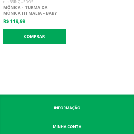
em BRINQUEDOS
MÔNICA - TURMA DA
MÔNICA ITI MALIA - BABY
BRINK
R$ 119,99
INFORMAÇÃO
MINHA CONTA