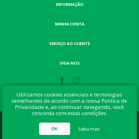
INFORMAÇÃO
MINHA CONTA
SERVIÇO AO CLIENTE
SIGA-NOS
Utilizamos cookies essenciais e tecnologias
semelhantes de acordo com a nossa Política de
Privacidade e, ao continuar navegando, você
concorda com estas condições.
Desenvolvido com:
nopCommerce
Direitos autorais © 2026 Button Shop. Todos direitos reservados.
Saiba mais
OK