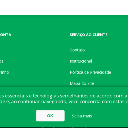
CONTA
SERVIÇO AO CLIENTE
Contato
os
Institucional
rinho
Política de Privacidade
Mapa do Site
es essenciais e tecnologias semelhantes de acordo com a 
de e, ao continuar navegando, você concorda com estas 
do com:
nopCommerce
Direitos autorais © 2026 Button Shop. Todos direitos
Saiba mais
OK