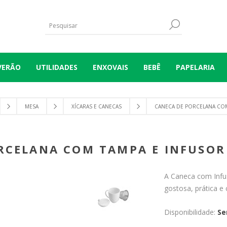
VERÃO
UTILIDADES
ENXOVAIS
BEBÊ
PAPELARIA
MESA
XÍCARAS E CANECAS
CANECA DE PORCELANA COM 
RCELANA COM TAMPA E INFUSOR 
A Caneca com Infus
gostosa, prática e
Disponibilidade:
Se