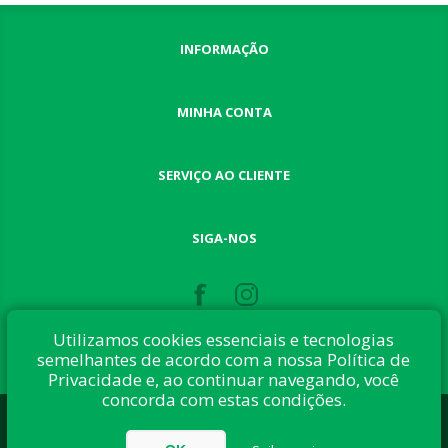
INFORMAÇÃO
MINHA CONTA
SERVIÇO AO CLIENTE
SIGA-NOS
Utilizamos cookies essenciais e tecnologias
semelhantes de acordo com a nossa Política de
Privacidade e, ao continuar navegando, você
concorda com estas condições.
Desenvolvido com:
nopCommerce
Direitos autorais © 2026 Button Shop. Todos direitos reservados.