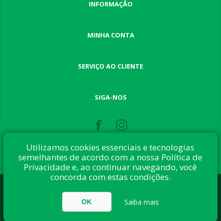
INFORMAÇÃO
MINHA CONTA
SERVIÇO AO CLIENTE
SIGA-NOS
Utilizamos cookies essenciais e tecnologias
semelhantes de acordo com a nossa Política de
Privacidade e, ao continuar navegando, você
concorda com estas condições.
Desenvolvido com:
nopCommerce
Direitos autorais © 2026 Button Shop. Todos direitos reservados.
Saiba mais
OK