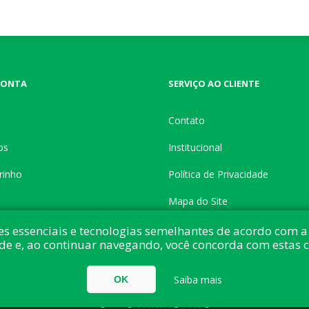
CONTA
SERVIÇO AO CLIENTE
Contato
os
Institucional
rinho
Política de Privacidade
Mapa do Site
es essenciais e tecnologias semelhantes de acordo com a 
de e, ao continuar navegando, você concorda com estas 
do com:
nopCommerce
Direitos autorais © 2026 Button Shop. Todos direitos
Saiba mais
OK