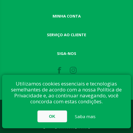
MINHA CONTA
SERVIÇO AO CLIENTE
SIGA-NOS
Utilizamos cookies essenciais e tecnologias
semelhantes de acordo com a nossa Política de
Privacidade e, ao continuar navegando, você
concorda com estas condições.
Desenvolvido com:
nopCommerce
Direitos autorais © 2026 Button Shop. Todos direitos reservados.
Saiba mais
OK