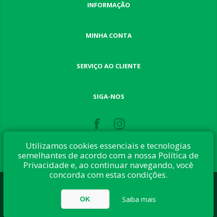
INFORMAÇÃO
MINHA CONTA
SERVIÇO AO CLIENTE
SIGA-NOS
Utilizamos cookies essenciais e tecnologias
semelhantes de acordo com a nossa Política de
Privacidade e, ao continuar navegando, você
concorda com estas condições.
Desenvolvido com:
nopCommerce
Direitos autorais © 2026 Button Shop. Todos direitos reservados.
Saiba mais
OK