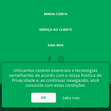
MINHA CONTA
SERVIÇO AO CLIENTE
SIGA-NOS
Utilizamos cookies essenciais e tecnologias
semelhantes de acordo com a nossa Política de
Privacidade e, ao continuar navegando, você
concorda com estas condições.
Desenvolvido com:
nopCommerce
Direitos autorais © 2026 Button Shop. Todos direitos reservados.
Saiba mais
OK