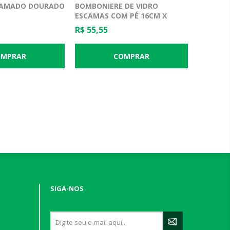
RAMADO DOURADO
BOMBONIERE DE VIDRO
ESCAMAS COM PÉ 16CM X
25CM
R$ 55,55
SIGA-NOS