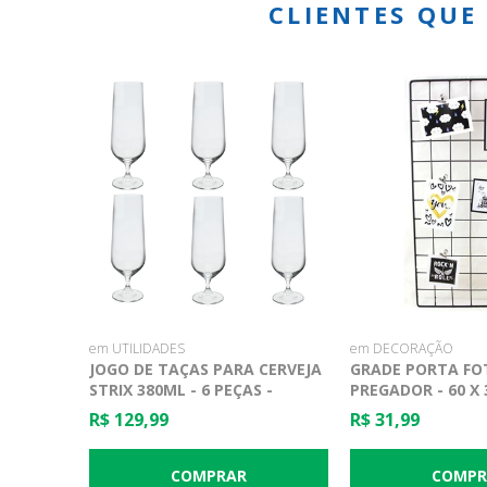
CLIENTES QU
em UTILIDADES
em DECORAÇÃO
JOGO DE TAÇAS PARA CERVEJA
GRADE PORTA FO
STRIX 380ML - 6 PEÇAS -
PREGADOR - 60 X
BOHEMIA
R$ 129,99
R$ 31,99