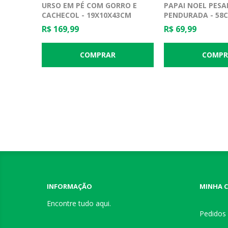
URSO EM PÉ COM GORRO E
PAPAI NOEL PES
CACHECOL - 19X10X43CM
PENDURADA - 58
R$ 169,99
R$ 69,99
INFORMAÇÃO
MINHA 
Encontre tudo aqui.
Pedidos