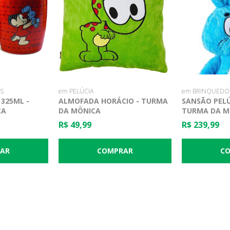
AS
em PELÚCIA
em BRINQUEDO
325ML -
ALMOFADA HORÁCIO - TURMA
SANSÃO PELÚ
CA
DA MÔNICA
TURMA DA M
R$ 49,99
R$ 239,99