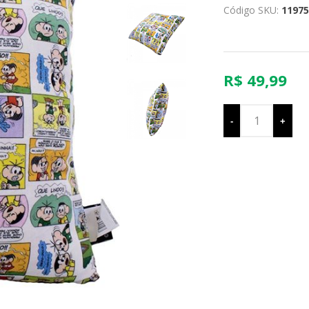
Código SKU:
11975
R$ 49,99
-
+